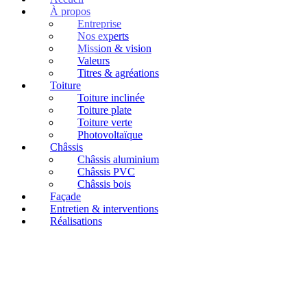
À propos
Entreprise
Nos experts
Mission & vision
Valeurs
Titres & agréations
Toiture
Toiture inclinée
Toiture plate
Toiture verte
Photovoltaïque
Châssis
Châssis aluminium
Châssis PVC
Châssis bois
Façade
Entretien & interventions
Réalisations
🎉
Commande remportée :
Rénovation des toitures de 31
maisons à Ganshoren !