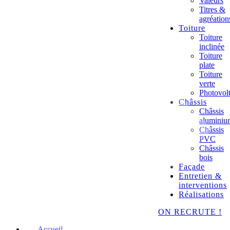
Valeurs
Titres &
agréation
Toiture
Toiture
inclinée
Toiture
plate
Toiture
verte
Photovol
Châssis
Châssis
aluminiu
Châssis
PVC
Châssis
bois
Façade
Entretien &
interventions
Réalisations
ON RECRUTE !
Accueil