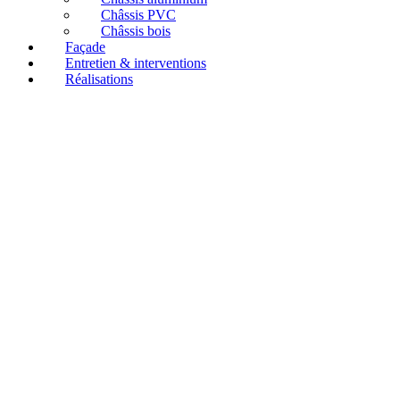
Châssis PVC
Châssis bois
Façade
Entretien & interventions
Réalisations
Panneaux photovoltaïques