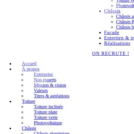
Toiture v
Photovol
Châssis
Châssis 
Châssis
Châssis b
Façade
Entretien & i
Réalisations
ON RECRUTE !
Accueil
À propos
Entreprise
Nos experts
Mission & vision
Valeurs
Titres & agréations
Toiture
Toiture inclinée
Toiture plate
Toiture verte
Photovoltaïque
Châssis
Châssis aluminium