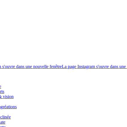
 s'ouvre dans une nouvelle fenêtre
La page Instagram s'ouvre dans une 
e
rts
& vision
agréations
nclinée
late