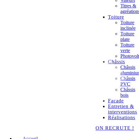
Valeurs
Titres &
agréation
Toiture
Toiture
inclinée
Toiture
plate
Toiture
verte
Photovol
Châssis
Châssis
aluminiu
Châssis
PVC
Châssis
bois
Façade
Entretien &
interventions
Réalisations
ON RECRUTE !
Accueil