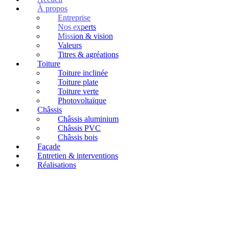
À propos
Entreprise
Nos experts
Mission & vision
Valeurs
Titres & agréations
Toiture
Toiture inclinée
Toiture plate
Toiture verte
Photovoltaïque
Châssis
Châssis aluminium
Châssis PVC
Châssis bois
Façade
Entretien & interventions
Réalisations
Commande remportée !
Renouvellement des toitures de
l’Ecole communale de Verlaine